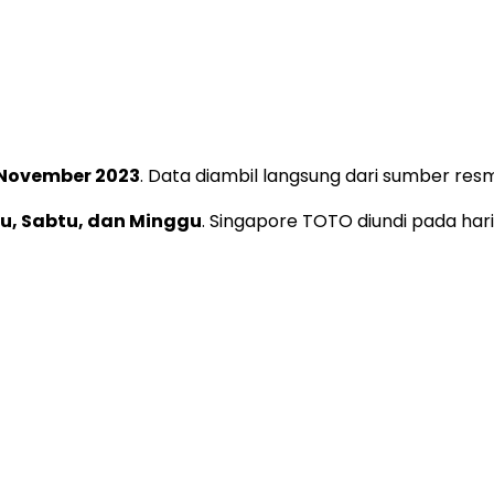
1 November 2023
. Data diambil langsung dari sumber resm
bu, Sabtu, dan Minggu
. Singapore TOTO diundi pada har