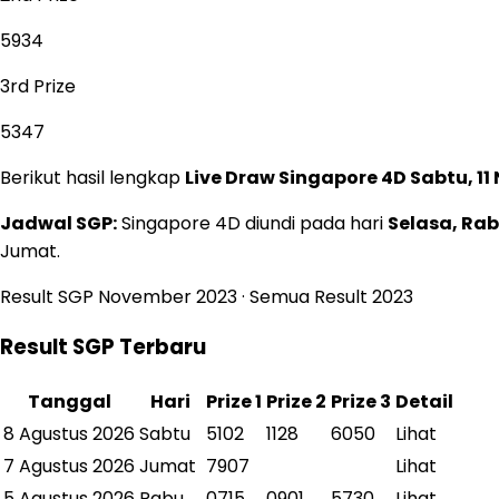
5
9
3
4
3rd Prize
5
3
4
7
Berikut hasil lengkap
Live Draw Singapore 4D Sabtu, 1
Jadwal SGP:
Singapore 4D diundi pada hari
Selasa, Ra
Jumat.
Result SGP
November 2023
·
Semua Result
2023
Result SGP Terbaru
Tanggal
Hari
Prize 1
Prize 2
Prize 3
Detail
8 Agustus 2026
Sabtu
5102
1128
6050
Lihat
7 Agustus 2026
Jumat
7907
Lihat
5 Agustus 2026
Rabu
0715
0901
5730
Lihat