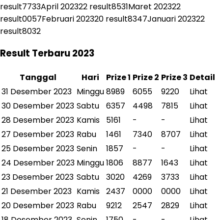
result
7733
April 2023
22
result
8531
Maret 2023
22
result
0057
Februari 2023
20
result
8347
Januari 2023
22
result
8032
Result Terbaru 2023
Tanggal
Hari
Prize 1
Prize 2
Prize 3
Detail
31 Desember 2023
Minggu
8989
6055
9220
Lihat
30 Desember 2023
Sabtu
6357
4498
7815
Lihat
28 Desember 2023
Kamis
5161
-
-
Lihat
27 Desember 2023
Rabu
1461
7340
8707
Lihat
25 Desember 2023
Senin
1857
-
-
Lihat
24 Desember 2023
Minggu
1806
8877
1643
Lihat
23 Desember 2023
Sabtu
3020
4269
3733
Lihat
21 Desember 2023
Kamis
2437
0000
0000
Lihat
20 Desember 2023
Rabu
9212
2547
2829
Lihat
18 Desember 2023
Senin
1750
-
-
Lihat