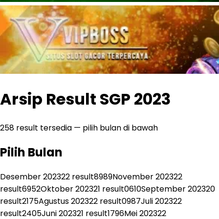
Arsip Result SGP 2023
258
result tersedia — pilih bulan di bawah
Pilih Bulan
Desember 2023
22
result
8989
November 2023
22
result
6952
Oktober 2023
21
result
0610
September 2023
20
result
2175
Agustus 2023
22
result
0987
Juli 2023
22
result
2405
Juni 2023
21
result
1796
Mei 2023
22