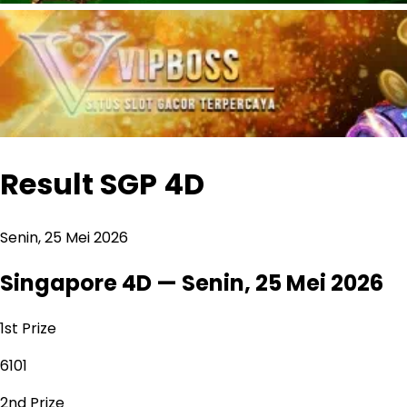
Result SGP 4D
Senin, 25 Mei 2026
Singapore 4D — Senin, 25 Mei 2026
1st Prize
6
1
0
1
2nd Prize