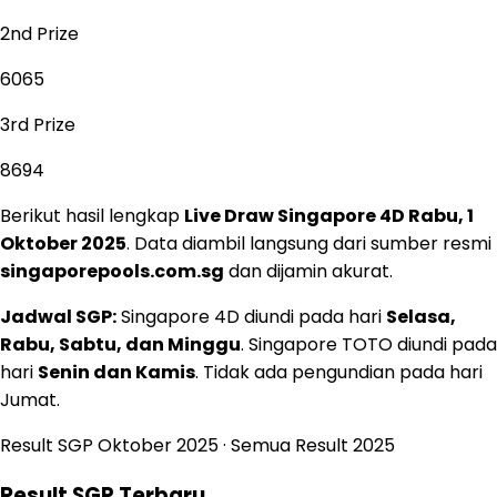
2nd Prize
6
0
6
5
3rd Prize
8
6
9
4
Berikut hasil lengkap
Live Draw Singapore 4D Rabu, 1
Oktober 2025
. Data diambil langsung dari sumber resmi
singaporepools.com.sg
dan dijamin akurat.
Jadwal SGP:
Singapore 4D diundi pada hari
Selasa,
Rabu, Sabtu, dan Minggu
. Singapore TOTO diundi pada
hari
Senin dan Kamis
. Tidak ada pengundian pada hari
Jumat.
Result SGP
Oktober 2025
·
Semua Result
2025
Result SGP Terbaru