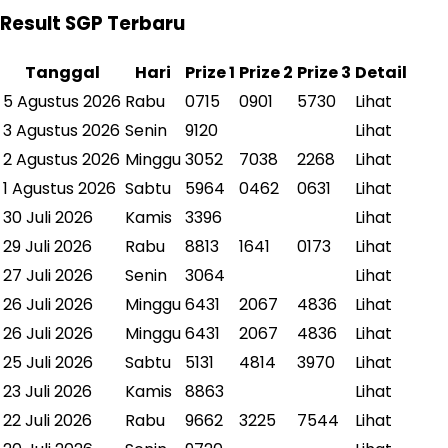
Result SGP Terbaru
Tanggal
Hari
Prize 1
Prize 2
Prize 3
Detail
5 Agustus 2026
Rabu
0715
0901
5730
Lihat
3 Agustus 2026
Senin
9120
Lihat
2 Agustus 2026
Minggu
3052
7038
2268
Lihat
1 Agustus 2026
Sabtu
5964
0462
0631
Lihat
30 Juli 2026
Kamis
3396
Lihat
29 Juli 2026
Rabu
8813
1641
0173
Lihat
27 Juli 2026
Senin
3064
Lihat
26 Juli 2026
Minggu
6431
2067
4836
Lihat
26 Juli 2026
Minggu
6431
2067
4836
Lihat
25 Juli 2026
Sabtu
5131
4814
3970
Lihat
23 Juli 2026
Kamis
8863
Lihat
22 Juli 2026
Rabu
9662
3225
7544
Lihat