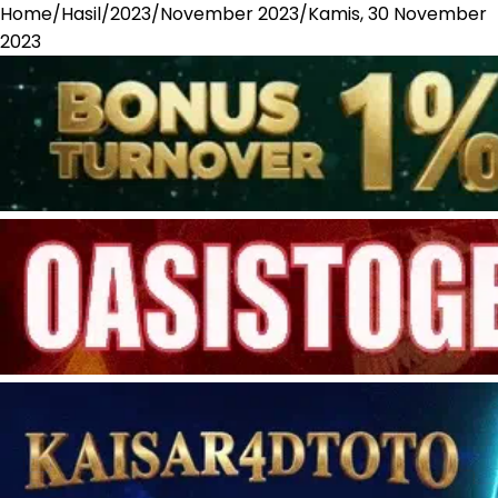
Home
/
Hasil
/
2023
/
November 2023
/
Kamis, 30 November
2023