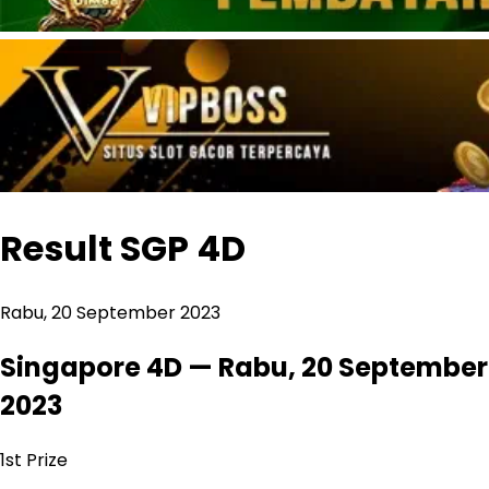
Result SGP 4D
Rabu, 20 September 2023
Singapore 4D — Rabu, 20 September
2023
1st Prize