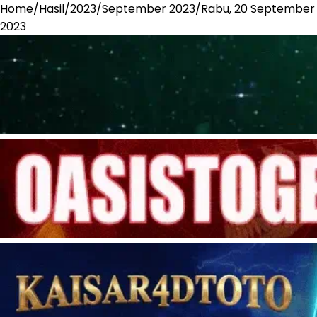
Home
/
Hasil
/
2023
/
September 2023
/
Rabu, 20 September
2023