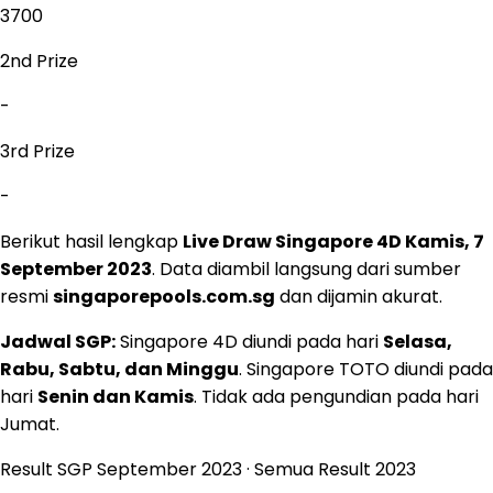
3
7
0
0
2nd Prize
-
3rd Prize
-
Berikut hasil lengkap
Live Draw Singapore 4D Kamis, 7
September 2023
. Data diambil langsung dari sumber
resmi
singaporepools.com.sg
dan dijamin akurat.
Jadwal SGP:
Singapore 4D diundi pada hari
Selasa,
Rabu, Sabtu, dan Minggu
. Singapore TOTO diundi pada
hari
Senin dan Kamis
. Tidak ada pengundian pada hari
Jumat.
Result SGP
September 2023
·
Semua Result
2023