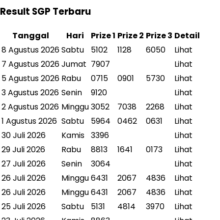
Result SGP Terbaru
Tanggal
Hari
Prize 1
Prize 2
Prize 3
Detail
8 Agustus 2026
Sabtu
5102
1128
6050
Lihat
7 Agustus 2026
Jumat
7907
Lihat
5 Agustus 2026
Rabu
0715
0901
5730
Lihat
3 Agustus 2026
Senin
9120
Lihat
2 Agustus 2026
Minggu
3052
7038
2268
Lihat
1 Agustus 2026
Sabtu
5964
0462
0631
Lihat
30 Juli 2026
Kamis
3396
Lihat
29 Juli 2026
Rabu
8813
1641
0173
Lihat
27 Juli 2026
Senin
3064
Lihat
26 Juli 2026
Minggu
6431
2067
4836
Lihat
26 Juli 2026
Minggu
6431
2067
4836
Lihat
25 Juli 2026
Sabtu
5131
4814
3970
Lihat