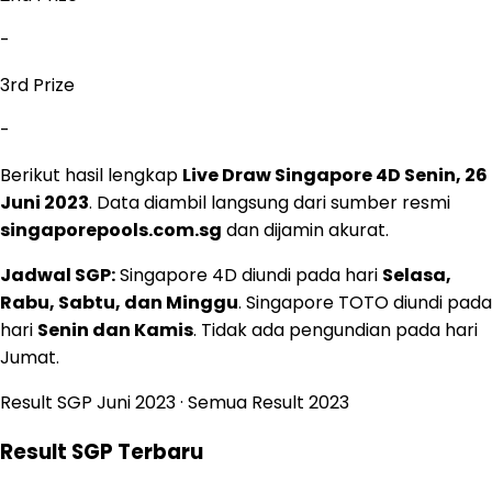
-
3rd Prize
-
Berikut hasil lengkap
Live Draw Singapore 4D Senin, 26
Juni 2023
. Data diambil langsung dari sumber resmi
singaporepools.com.sg
dan dijamin akurat.
Jadwal SGP:
Singapore 4D diundi pada hari
Selasa,
Rabu, Sabtu, dan Minggu
. Singapore TOTO diundi pada
hari
Senin dan Kamis
. Tidak ada pengundian pada hari
Jumat.
Result SGP
Juni 2023
·
Semua Result
2023
Result SGP Terbaru