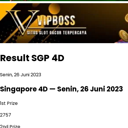
Result SGP 4D
Senin, 26 Juni 2023
Singapore 4D — Senin, 26 Juni 2023
1st Prize
2
7
5
7
2nd Prize