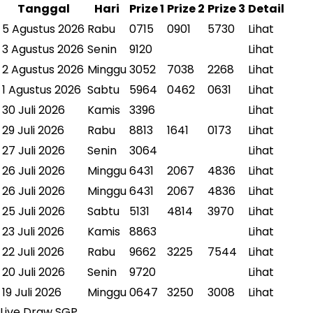
Tanggal
Hari
Prize 1
Prize 2
Prize 3
Detail
5 Agustus 2026
Rabu
0715
0901
5730
Lihat
3 Agustus 2026
Senin
9120
Lihat
2 Agustus 2026
Minggu
3052
7038
2268
Lihat
1 Agustus 2026
Sabtu
5964
0462
0631
Lihat
30 Juli 2026
Kamis
3396
Lihat
29 Juli 2026
Rabu
8813
1641
0173
Lihat
27 Juli 2026
Senin
3064
Lihat
26 Juli 2026
Minggu
6431
2067
4836
Lihat
26 Juli 2026
Minggu
6431
2067
4836
Lihat
25 Juli 2026
Sabtu
5131
4814
3970
Lihat
23 Juli 2026
Kamis
8863
Lihat
22 Juli 2026
Rabu
9662
3225
7544
Lihat
20 Juli 2026
Senin
9720
Lihat
19 Juli 2026
Minggu
0647
3250
3008
Lihat
Live Draw SGP