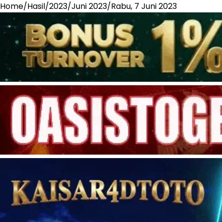
Home
/
Hasil
/
2023
/
Juni 2023
/
Rabu, 7 Juni 2023