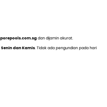
aporepools.com.sg
dan dijamin akurat.
i
Senin dan Kamis
. Tidak ada pengundian pada hari