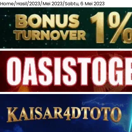
Home
/
Hasil
/
2023
/
Mei 2023
/
Sabtu, 6 Mei 2023