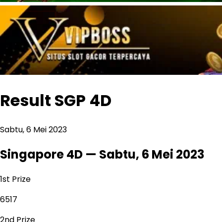
Result SGP 4D
Sabtu, 6 Mei 2023
Singapore 4D — Sabtu, 6 Mei 2023
1st Prize
6
5
1
7
2nd Prize