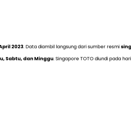
April 2023
. Data diambil langsung dari sumber resmi
sin
bu, Sabtu, dan Minggu
. Singapore TOTO diundi pada har