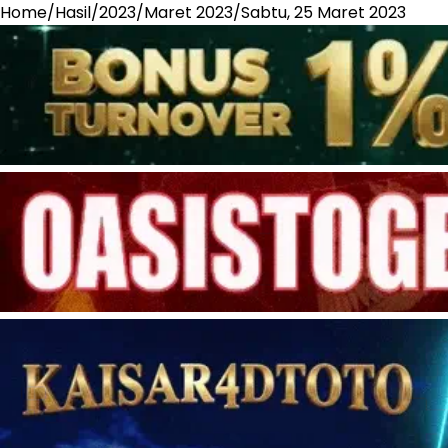
Home
/
Hasil
/
2023
/
Maret 2023
/
Sabtu, 25 Maret 2023