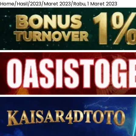
Home
/
Hasil
/
2023
/
Maret 2023
/
Rabu, 1 Maret 2023