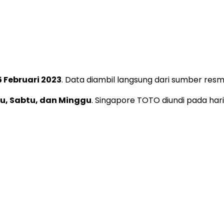
 Februari 2023
. Data diambil langsung dari sumber resm
bu, Sabtu, dan Minggu
. Singapore TOTO diundi pada har