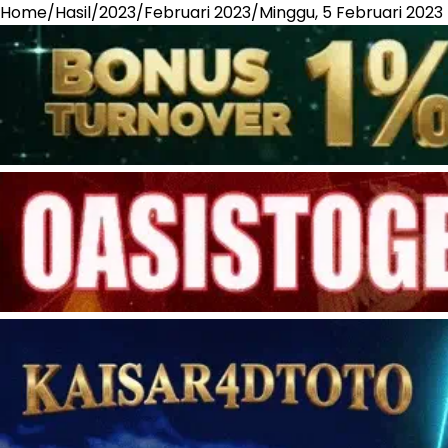
Home
/
Hasil
/
2023
/
Februari 2023
/
Minggu, 5 Februari 2023