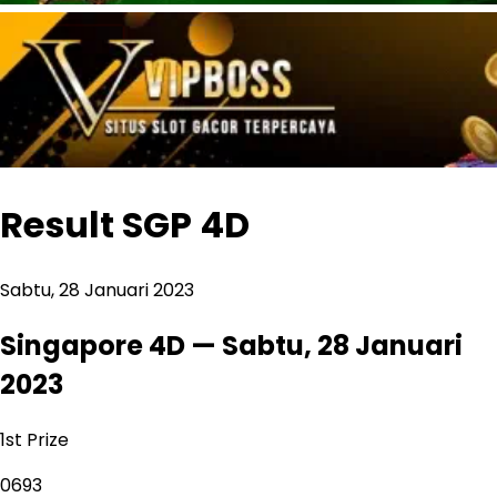
Result SGP 4D
Sabtu, 28 Januari 2023
Singapore 4D — Sabtu, 28 Januari
2023
1st Prize
0
6
9
3