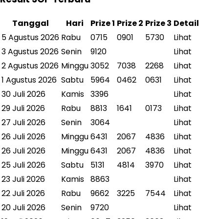
Tanggal
Hari
Prize 1
Prize 2
Prize 3
Detail
5 Agustus 2026
Rabu
0715
0901
5730
Lihat
3 Agustus 2026
Senin
9120
Lihat
2 Agustus 2026
Minggu
3052
7038
2268
Lihat
1 Agustus 2026
Sabtu
5964
0462
0631
Lihat
30 Juli 2026
Kamis
3396
Lihat
29 Juli 2026
Rabu
8813
1641
0173
Lihat
27 Juli 2026
Senin
3064
Lihat
26 Juli 2026
Minggu
6431
2067
4836
Lihat
26 Juli 2026
Minggu
6431
2067
4836
Lihat
25 Juli 2026
Sabtu
5131
4814
3970
Lihat
23 Juli 2026
Kamis
8863
Lihat
22 Juli 2026
Rabu
9662
3225
7544
Lihat
20 Juli 2026
Senin
9720
Lihat