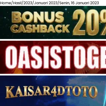
Home
/
Hasil
/
2023
/
Januari 2023
/
Senin, 16 Januari 2023