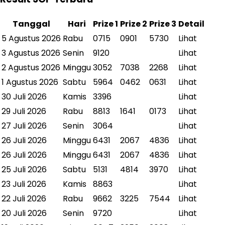
Tanggal
Hari
Prize 1
Prize 2
Prize 3
Detail
5 Agustus 2026
Rabu
0715
0901
5730
Lihat
3 Agustus 2026
Senin
9120
Lihat
2 Agustus 2026
Minggu
3052
7038
2268
Lihat
1 Agustus 2026
Sabtu
5964
0462
0631
Lihat
30 Juli 2026
Kamis
3396
Lihat
29 Juli 2026
Rabu
8813
1641
0173
Lihat
27 Juli 2026
Senin
3064
Lihat
26 Juli 2026
Minggu
6431
2067
4836
Lihat
26 Juli 2026
Minggu
6431
2067
4836
Lihat
25 Juli 2026
Sabtu
5131
4814
3970
Lihat
23 Juli 2026
Kamis
8863
Lihat
22 Juli 2026
Rabu
9662
3225
7544
Lihat
20 Juli 2026
Senin
9720
Lihat