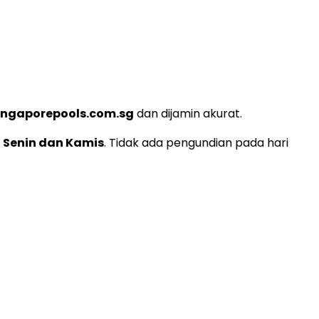
ingaporepools.com.sg
dan dijamin akurat.
i
Senin dan Kamis
. Tidak ada pengundian pada hari