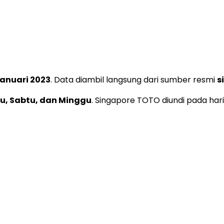
Januari 2023
. Data diambil langsung dari sumber resmi
s
bu, Sabtu, dan Minggu
. Singapore TOTO diundi pada har