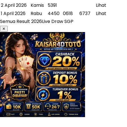
2 April 2026
Kamis
5391
Lihat
1 April 2026
Rabu
4450
0618
6737
Lihat
Semua Result
2026
Live Draw SGP
✕