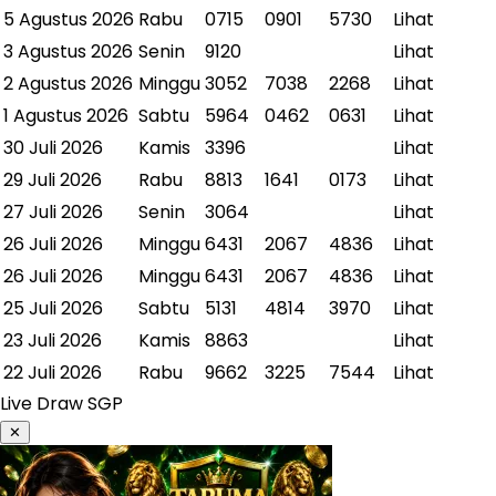
5 Agustus 2026
Rabu
0715
0901
5730
Lihat
3 Agustus 2026
Senin
9120
Lihat
2 Agustus 2026
Minggu
3052
7038
2268
Lihat
1 Agustus 2026
Sabtu
5964
0462
0631
Lihat
30 Juli 2026
Kamis
3396
Lihat
29 Juli 2026
Rabu
8813
1641
0173
Lihat
27 Juli 2026
Senin
3064
Lihat
26 Juli 2026
Minggu
6431
2067
4836
Lihat
26 Juli 2026
Minggu
6431
2067
4836
Lihat
25 Juli 2026
Sabtu
5131
4814
3970
Lihat
23 Juli 2026
Kamis
8863
Lihat
22 Juli 2026
Rabu
9662
3225
7544
Lihat
Live Draw SGP
✕