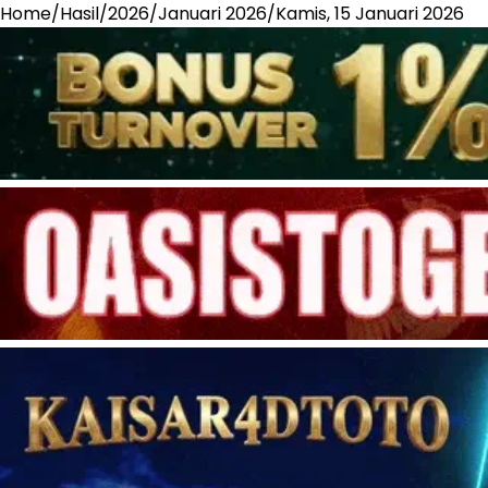
Home
/
Hasil
/
2026
/
Januari 2026
/
Kamis, 15 Januari 2026