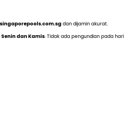
singaporepools.com.sg
dan dijamin akurat.
i
Senin dan Kamis
. Tidak ada pengundian pada hari