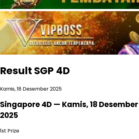
Result SGP 4D
Kamis, 18 Desember 2025
Singapore 4D — Kamis, 18 Desember
2025
1st Prize