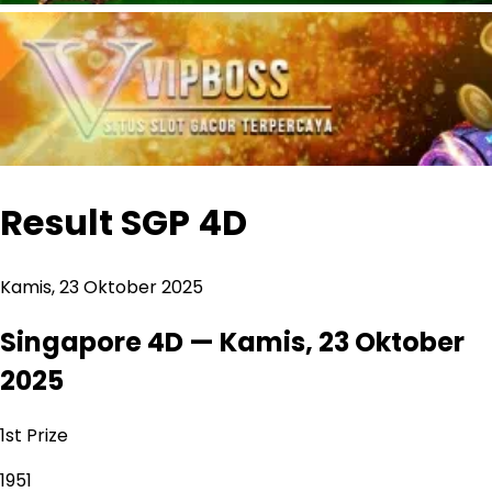
Result SGP 4D
Kamis, 23 Oktober 2025
Singapore 4D — Kamis, 23 Oktober
2025
1st Prize
1
9
5
1