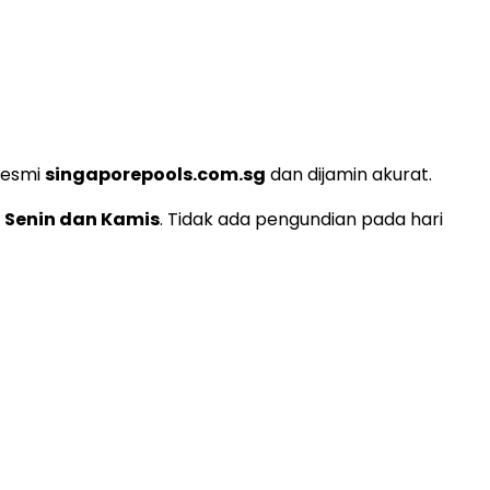
resmi
singaporepools.com.sg
dan dijamin akurat.
i
Senin dan Kamis
. Tidak ada pengundian pada hari