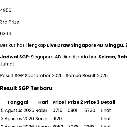
4
9
5
6
3rd Prize
6
3
6
4
Berikut hasil lengkap
Live Draw Singapore 4D Minggu,
Jadwal SGP:
Singapore 4D diundi pada hari
Selasa, Ra
Jumat.
Result SGP
September 2025
·
Semua Result
2025
Result SGP Terbaru
Tanggal
Hari
Prize 1
Prize 2
Prize 3
Detail
5 Agustus 2026
Rabu
0715
0901
5730
Lihat
3 Agustus 2026
Senin
9120
Lihat
2 Agustus 2026
Minggu
3052
7038
2268
Lihat