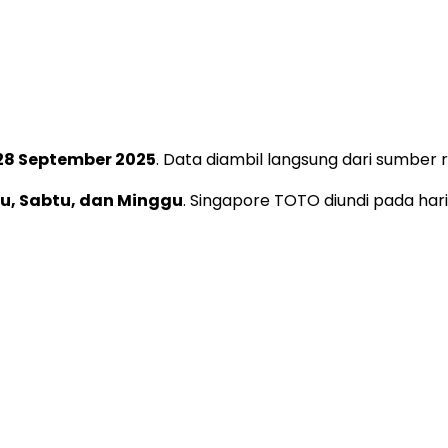
 28 September 2025
. Data diambil langsung dari sumber 
bu, Sabtu, dan Minggu
. Singapore TOTO diundi pada har