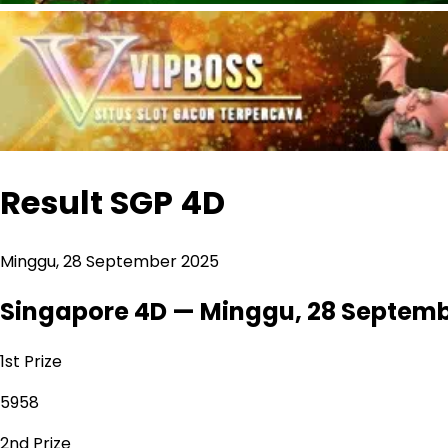
Result SGP 4D
Minggu, 28 September 2025
Singapore 4D — Minggu, 28 Septemb
1st Prize
5
9
5
8
2nd Prize