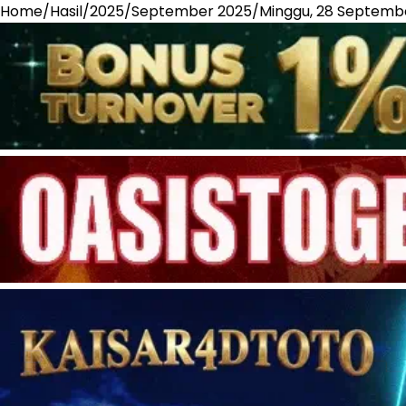
Home
/
Hasil
/
2025
/
September 2025
/
Minggu, 28 Septemb