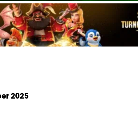
er 2025