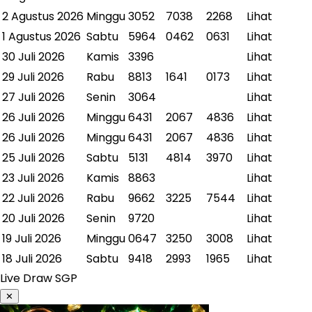
2 Agustus 2026
Minggu
3052
7038
2268
Lihat
1 Agustus 2026
Sabtu
5964
0462
0631
Lihat
30 Juli 2026
Kamis
3396
Lihat
29 Juli 2026
Rabu
8813
1641
0173
Lihat
27 Juli 2026
Senin
3064
Lihat
26 Juli 2026
Minggu
6431
2067
4836
Lihat
26 Juli 2026
Minggu
6431
2067
4836
Lihat
25 Juli 2026
Sabtu
5131
4814
3970
Lihat
23 Juli 2026
Kamis
8863
Lihat
22 Juli 2026
Rabu
9662
3225
7544
Lihat
20 Juli 2026
Senin
9720
Lihat
19 Juli 2026
Minggu
0647
3250
3008
Lihat
18 Juli 2026
Sabtu
9418
2993
1965
Lihat
Live Draw SGP
✕