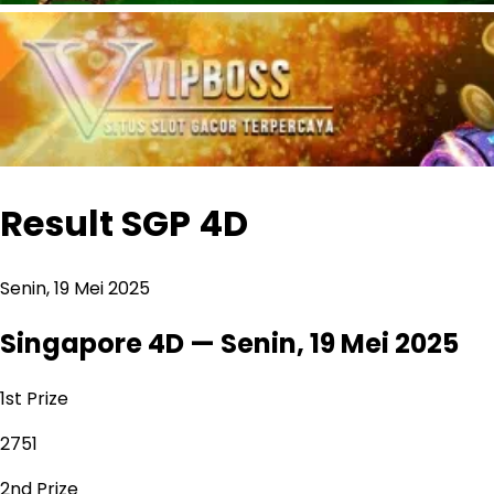
Result SGP 4D
Senin, 19 Mei 2025
Singapore 4D — Senin, 19 Mei 2025
1st Prize
2
7
5
1
2nd Prize