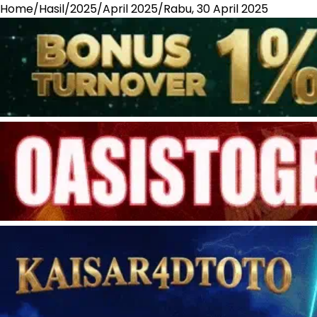
Home
/
Hasil
/
2025
/
April 2025
/
Rabu, 30 April 2025