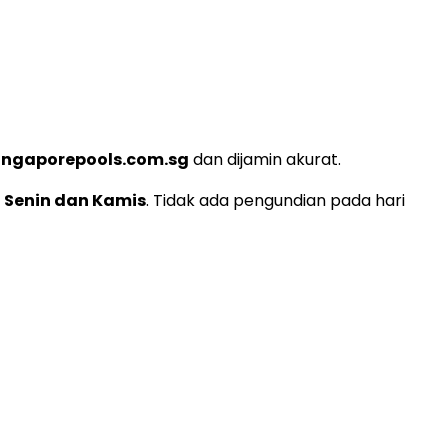
ingaporepools.com.sg
dan dijamin akurat.
i
Senin dan Kamis
. Tidak ada pengundian pada hari