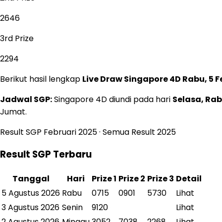
2
6
4
6
3rd Prize
2
2
9
4
Berikut hasil lengkap
Live Draw Singapore 4D Rabu, 5 F
Jadwal SGP:
Singapore 4D diundi pada hari
Selasa, Ra
Jumat.
Result SGP
Februari 2025
·
Semua Result
2025
Result SGP Terbaru
Tanggal
Hari
Prize 1
Prize 2
Prize 3
Detail
5 Agustus 2026
Rabu
0715
0901
5730
Lihat
3 Agustus 2026
Senin
9120
Lihat
2 Agustus 2026
Minggu
3052
7038
2268
Lihat