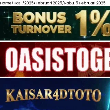
Home
/
Hasil
/
2025
/
Februari 2025
/
Rabu, 5 Februari 2025