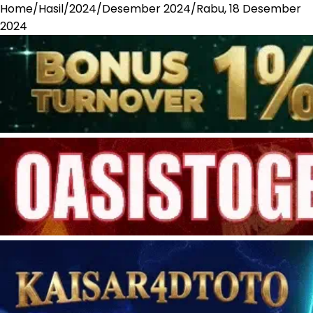
Home
/
Hasil
/
2024
/
Desember 2024
/
Rabu, 18 Desember
2024