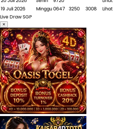
20 Juli 2026
Senin
9720
Lihat
19 Juli 2026
Minggu
0647
3250
3008
Lihat
Live Draw SGP
✕