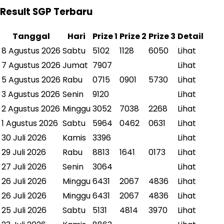
Result SGP Terbaru
Tanggal
Hari
Prize 1
Prize 2
Prize 3
Detail
8 Agustus 2026
Sabtu
5102
1128
6050
Lihat
7 Agustus 2026
Jumat
7907
Lihat
5 Agustus 2026
Rabu
0715
0901
5730
Lihat
3 Agustus 2026
Senin
9120
Lihat
2 Agustus 2026
Minggu
3052
7038
2268
Lihat
1 Agustus 2026
Sabtu
5964
0462
0631
Lihat
30 Juli 2026
Kamis
3396
Lihat
29 Juli 2026
Rabu
8813
1641
0173
Lihat
27 Juli 2026
Senin
3064
Lihat
26 Juli 2026
Minggu
6431
2067
4836
Lihat
26 Juli 2026
Minggu
6431
2067
4836
Lihat
25 Juli 2026
Sabtu
5131
4814
3970
Lihat