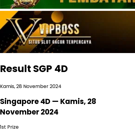
Result SGP 4D
Kamis, 28 November 2024
Singapore 4D — Kamis, 28
November 2024
1st Prize