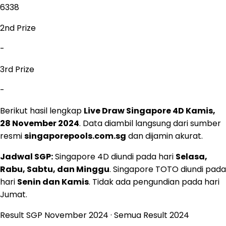
6
3
3
8
2nd Prize
-
3rd Prize
-
Berikut hasil lengkap
Live Draw Singapore 4D Kamis,
28 November 2024
. Data diambil langsung dari sumber
resmi
singaporepools.com.sg
dan dijamin akurat.
Jadwal SGP:
Singapore 4D diundi pada hari
Selasa,
Rabu, Sabtu, dan Minggu
. Singapore TOTO diundi pada
hari
Senin dan Kamis
. Tidak ada pengundian pada hari
Jumat.
Result SGP
November 2024
·
Semua Result
2024