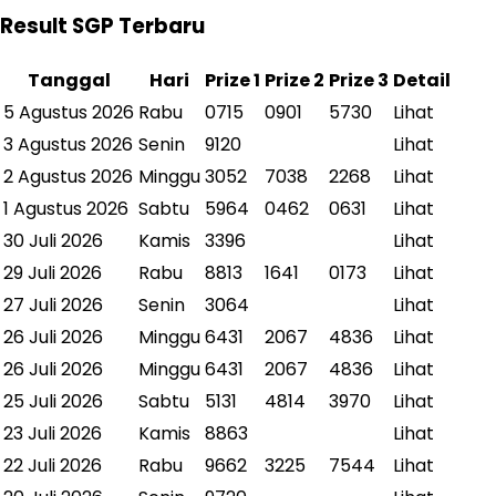
Result SGP Terbaru
Tanggal
Hari
Prize 1
Prize 2
Prize 3
Detail
5 Agustus 2026
Rabu
0715
0901
5730
Lihat
3 Agustus 2026
Senin
9120
Lihat
2 Agustus 2026
Minggu
3052
7038
2268
Lihat
1 Agustus 2026
Sabtu
5964
0462
0631
Lihat
30 Juli 2026
Kamis
3396
Lihat
29 Juli 2026
Rabu
8813
1641
0173
Lihat
27 Juli 2026
Senin
3064
Lihat
26 Juli 2026
Minggu
6431
2067
4836
Lihat
26 Juli 2026
Minggu
6431
2067
4836
Lihat
25 Juli 2026
Sabtu
5131
4814
3970
Lihat
23 Juli 2026
Kamis
8863
Lihat
22 Juli 2026
Rabu
9662
3225
7544
Lihat