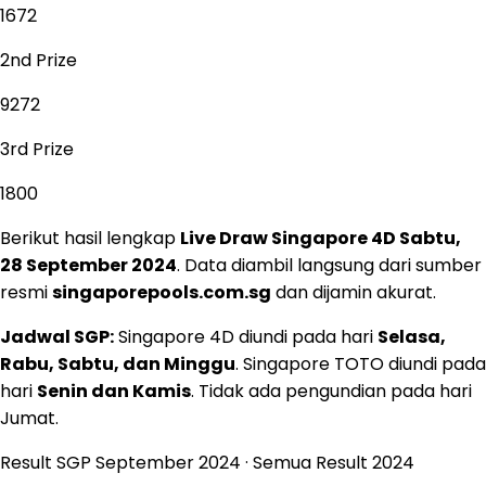
1
6
7
2
2nd Prize
9
2
7
2
3rd Prize
1
8
0
0
Berikut hasil lengkap
Live Draw Singapore 4D Sabtu,
28 September 2024
. Data diambil langsung dari sumber
resmi
singaporepools.com.sg
dan dijamin akurat.
Jadwal SGP:
Singapore 4D diundi pada hari
Selasa,
Rabu, Sabtu, dan Minggu
. Singapore TOTO diundi pada
hari
Senin dan Kamis
. Tidak ada pengundian pada hari
Jumat.
Result SGP
September 2024
·
Semua Result
2024