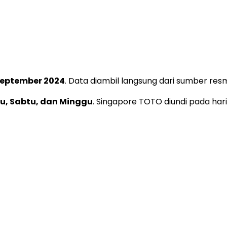
 September 2024
. Data diambil langsung dari sumber res
bu, Sabtu, dan Minggu
. Singapore TOTO diundi pada har