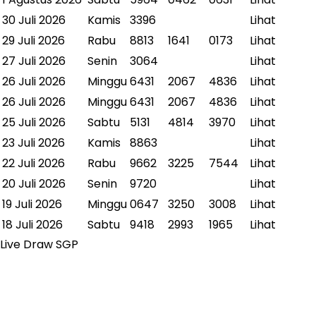
30 Juli 2026
Kamis
3396
Lihat
29 Juli 2026
Rabu
8813
1641
0173
Lihat
27 Juli 2026
Senin
3064
Lihat
26 Juli 2026
Minggu
6431
2067
4836
Lihat
26 Juli 2026
Minggu
6431
2067
4836
Lihat
25 Juli 2026
Sabtu
5131
4814
3970
Lihat
23 Juli 2026
Kamis
8863
Lihat
22 Juli 2026
Rabu
9662
3225
7544
Lihat
20 Juli 2026
Senin
9720
Lihat
19 Juli 2026
Minggu
0647
3250
3008
Lihat
18 Juli 2026
Sabtu
9418
2993
1965
Lihat
Live Draw SGP
✕