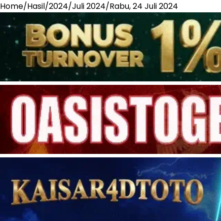
Home
/
Hasil
/
2024
/
Juli 2024
/
Rabu, 24 Juli 2024