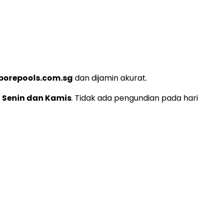
porepools.com.sg
dan dijamin akurat.
i
Senin dan Kamis
. Tidak ada pengundian pada hari