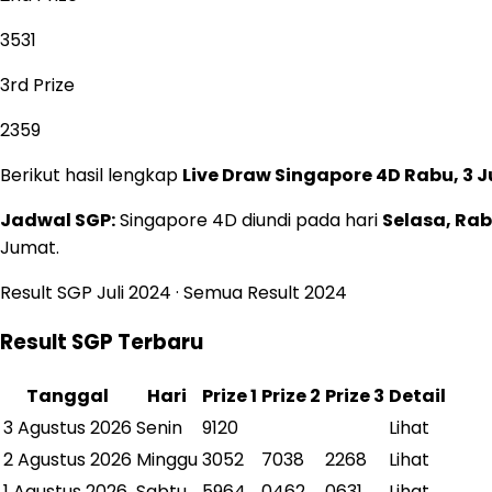
3
5
3
1
3rd Prize
2
3
5
9
Berikut hasil lengkap
Live Draw Singapore 4D Rabu, 3 J
Jadwal SGP:
Singapore 4D diundi pada hari
Selasa, Ra
Jumat.
Result SGP
Juli 2024
·
Semua Result
2024
Result SGP Terbaru
Tanggal
Hari
Prize 1
Prize 2
Prize 3
Detail
3 Agustus 2026
Senin
9120
Lihat
2 Agustus 2026
Minggu
3052
7038
2268
Lihat
1 Agustus 2026
Sabtu
5964
0462
0631
Lihat