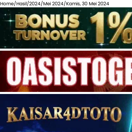
Home
/
Hasil
/
2024
/
Mei 2024
/
Kamis, 30 Mei 2024