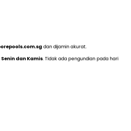
orepools.com.sg
dan dijamin akurat.
i
Senin dan Kamis
. Tidak ada pengundian pada hari