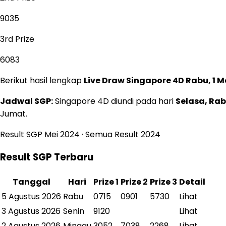
9
0
3
5
3rd Prize
6
0
8
3
Berikut hasil lengkap
Live Draw Singapore 4D Rabu, 1 M
Jadwal SGP:
Singapore 4D diundi pada hari
Selasa, Ra
Jumat.
Result SGP
Mei 2024
·
Semua Result
2024
Result SGP Terbaru
Tanggal
Hari
Prize 1
Prize 2
Prize 3
Detail
5 Agustus 2026
Rabu
0715
0901
5730
Lihat
3 Agustus 2026
Senin
9120
Lihat
2 Agustus 2026
Minggu
3052
7038
2268
Lihat