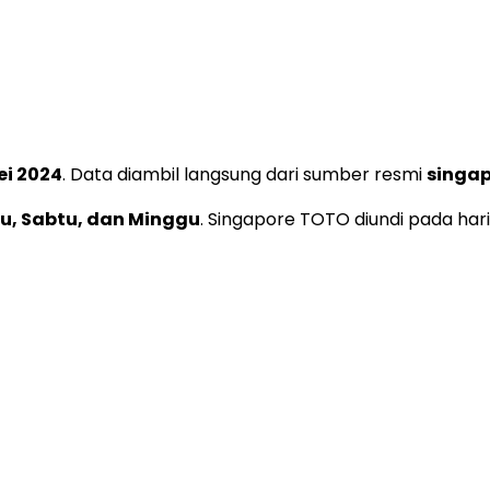
ei 2024
. Data diambil langsung dari sumber resmi
singap
bu, Sabtu, dan Minggu
. Singapore TOTO diundi pada har