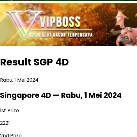
Result SGP 4D
Rabu, 1 Mei 2024
Singapore 4D — Rabu, 1 Mei 2024
1st Prize
2
2
2
1
2nd Prize