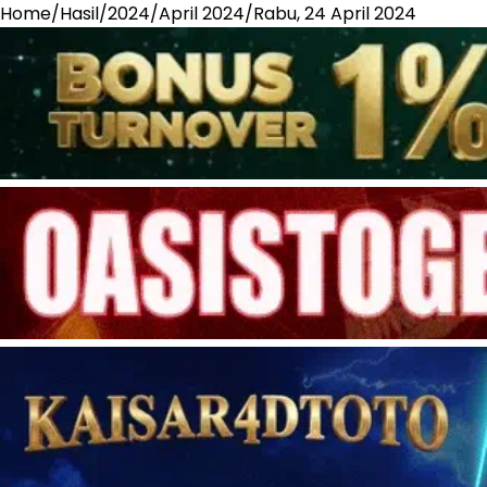
Home
/
Hasil
/
2024
/
April 2024
/
Rabu, 24 April 2024