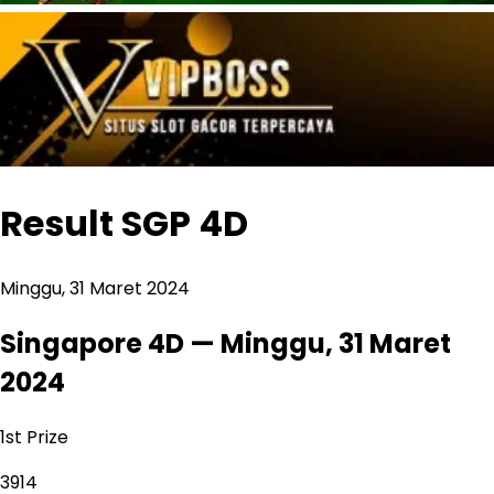
Result SGP 4D
Minggu, 31 Maret 2024
Singapore 4D — Minggu, 31 Maret
2024
1st Prize
3
9
1
4