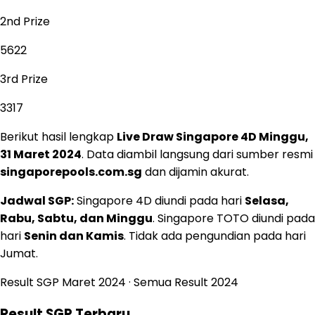
2nd Prize
5
6
2
2
3rd Prize
3
3
1
7
Berikut hasil lengkap
Live Draw Singapore 4D Minggu,
31 Maret 2024
. Data diambil langsung dari sumber resmi
singaporepools.com.sg
dan dijamin akurat.
Jadwal SGP:
Singapore 4D diundi pada hari
Selasa,
Rabu, Sabtu, dan Minggu
. Singapore TOTO diundi pada
hari
Senin dan Kamis
. Tidak ada pengundian pada hari
Jumat.
Result SGP
Maret 2024
·
Semua Result
2024
Result SGP Terbaru