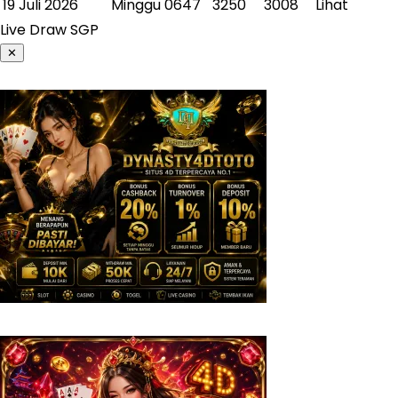
19 Juli 2026
Minggu
0647
3250
3008
Lihat
Live Draw SGP
✕