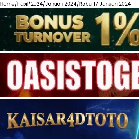
Home
/
Hasil
/
2024
/
Januari 2024
/
Rabu, 17 Januari 2024