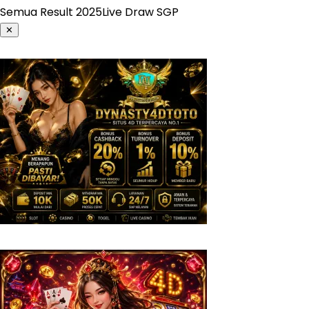
Semua Result
2025
Live Draw SGP
✕