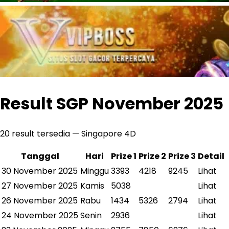
Result SGP November 2025
20
result tersedia — Singapore 4D
Tanggal
Hari
Prize 1
Prize 2
Prize 3
Detail
30 November 2025
Minggu
3393
4218
9245
Lihat
27 November 2025
Kamis
5038
Lihat
26 November 2025
Rabu
1434
5326
2794
Lihat
24 November 2025
Senin
2936
Lihat